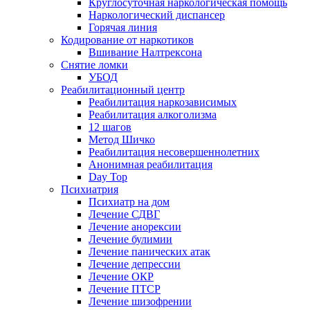
Круглосуточная наркологическая помощь
Наркологический диспансер
Горячая линия
Кодирование от наркотиков
Вшивание Налтрексона
Снятие ломки
УБОД
Реабилитационный центр
Реабилитация наркозависимых
Реабилитация алкоголизма
12 шагов
Метод Шичко
Реабилитация несовершеннолетних
Анонимная реабилитация
Day Top
Психиатрия
Психиатр на дом
Лечение СДВГ
Лечение анорексии
Лечение булимии
Лечение панических атак
Лечение депрессии
Лечение ОКР
Лечение ПТСР
Лечение шизофрении