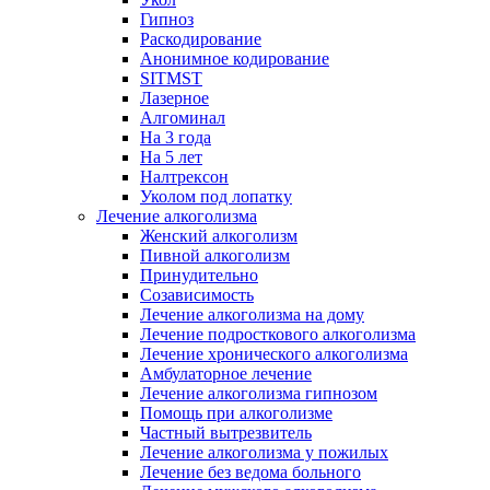
Гипноз
Раскодирование
Анонимное кодирование
SITMST
Лазерное
Алгоминал
На 3 года
На 5 лет
Налтрексон
Уколом под лопатку
Лечение алкоголизма
Женский алкоголизм
Пивной алкоголизм
Принудительно
Созависимость
Лечение алкоголизма на дому
Лечение подросткового алкоголизма
Лечение хронического алкоголизма
Амбулаторное лечение
Лечение алкоголизма гипнозом
Помощь при алкоголизме
Частный вытрезвитель
Лечение алкоголизма у пожилых
Лечение без ведома больного