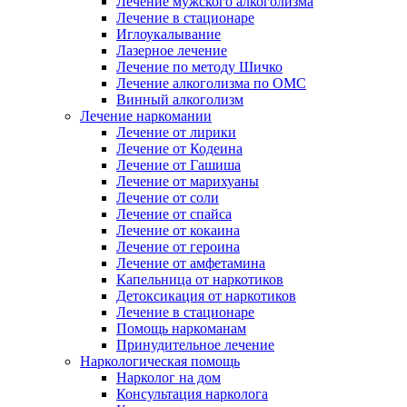
Лечение мужского алкоголизма
Лечение в стационаре
Иглоукалывание
Лазерное лечение
Лечение по методу Шичко
Лечение алкоголизма по ОМС
Винный алкоголизм
Лечение наркомании
Лечение от лирики
Лечение от Кодеина
Лечение от Гашиша
Лечение от марихуаны
Лечение от соли
Лечение от спайса
Лечение от кокаина
Лечение от героина
Лечение от амфетамина
Капельница от наркотиков
Детоксикация от наркотиков
Лечение в стационаре
Помощь наркоманам
Принудительное лечение
Наркологическая помощь
Нарколог на дом
Консультация нарколога