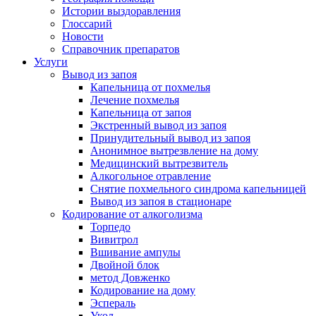
Истории выздоравления
Глоссарий
Новости
Справочник препаратов
Услуги
Вывод из запоя
Капельница от похмелья
Лечение похмелья
Капельница от запоя
Экстренный вывод из запоя
Принудительный вывод из запоя
Анонимное вытрезвление на дому
Медицинский вытрезвитель
Алкогольное отравление
Снятие похмельного синдрома капельницей
Вывод из запоя в стационаре
Кодирование от алкоголизма
Торпедо
Вивитрол
Вшивание ампулы
Двойной блок
метод Довженко
Кодирование на дому
Эспераль
Укол