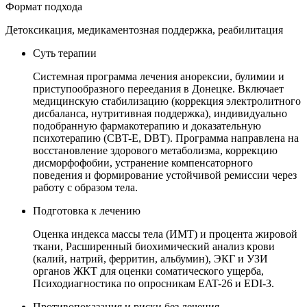
Формат подхода
Детоксикация, медикаментозная поддержка, реабилитация
Суть терапии
Системная программа лечения анорексии, булимии и
приступообразного переедания в Донецке. Включает
медицинскую стабилизацию (коррекция электролитного
дисбаланса, нутритивная поддержка), индивидуально
подобранную фармакотерапию и доказательную
психотерапию (CBT-E, DBT). Программа направлена на
восстановление здорового метаболизма, коррекцию
дисморфофобии, устранение компенсаторного
поведения и формирование устойчивой ремиссии через
работу с образом тела.
Подготовка к лечению
Оценка индекса массы тела (ИМТ) и процента жировой
ткани, Расширенный биохимический анализ крови
(калий, натрий, ферритин, альбумин), ЭКГ и УЗИ
органов ЖКТ для оценки соматического ущерба,
Психодиагностика по опросникам EAT-26 и EDI-3.
Противопоказания и риски без лечения