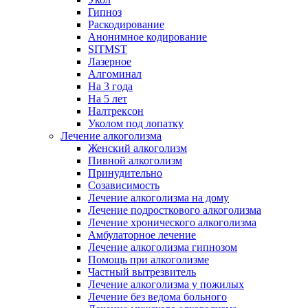
Гипноз
Раскодирование
Анонимное кодирование
SITMST
Лазерное
Алгоминал
На 3 года
На 5 лет
Налтрексон
Уколом под лопатку
Лечение алкоголизма
Женский алкоголизм
Пивной алкоголизм
Принудительно
Созависимость
Лечение алкоголизма на дому
Лечение подросткового алкоголизма
Лечение хронического алкоголизма
Амбулаторное лечение
Лечение алкоголизма гипнозом
Помощь при алкоголизме
Частный вытрезвитель
Лечение алкоголизма у пожилых
Лечение без ведома больного