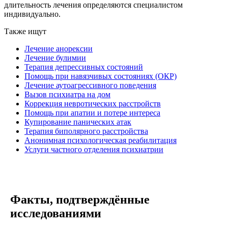
длительность лечения определяются специалистом
индивидуально.
Также ищут
Лечение анорексии
Лечение булимии
Терапия депрессивных состояний
Помощь при навязчивых состояниях (ОКР)
Лечение аутоагрессивного поведения
Вызов психиатра на дом
Коррекция невротических расстройств
Помощь при апатии и потере интереса
Купирование панических атак
Терапия биполярного расстройства
Анонимная психологическая реабилитация
Услуги частного отделения психиатрии
Факты, подтверждённые
исследованиями