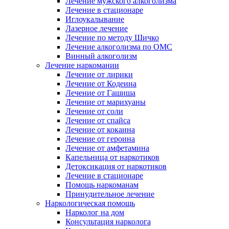
Лечение мужского алкоголизма
Лечение в стационаре
Иглоукалывание
Лазерное лечение
Лечение по методу Шичко
Лечение алкоголизма по ОМС
Винный алкоголизм
Лечение наркомании
Лечение от лирики
Лечение от Кодеина
Лечение от Гашиша
Лечение от марихуаны
Лечение от соли
Лечение от спайса
Лечение от кокаина
Лечение от героина
Лечение от амфетамина
Капельница от наркотиков
Детоксикация от наркотиков
Лечение в стационаре
Помощь наркоманам
Принудительное лечение
Наркологическая помощь
Нарколог на дом
Консультация нарколога