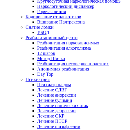
Круглосуточная наркологическая помощь
Наркологический диспансер
Горячая линия
Кодирование от наркотиков
Вшивание Налтрексона
Снятие ломки
УБОД
Реабилитационный центр
Реабилитация наркозависимых
Реабилитация алкоголизма
12 шагов
Метод Шичко
Реабилитация несовершеннолетних
Анонимная реабилитация
Day Top
Психиатрия
Психиатр на дом
Лечение СДВГ
Лечение анорексии
Лечение булимии
Лечение панических атак
Лечение депрессии
Лечение ОКР
Лечение ПТСР
Лечение шизофрении