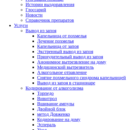
Истории выздоравления
Глоссарий
Новости
Справочник препаратов
Услуги
Вывод из запоя
Капельница от похмелья
Лечение похмелья
Капельница от запоя
Экстренный вывод из запоя
Принудительный вывод из запоя
Анонимное вытрезвление на дому
Медицинский вытрезвитель
Алкогольное отравление
Снятие похмельного синдрома капельницей
Вывод из запоя в стационаре
Кодирование от алкоголизма
Торпедо
Вивитрол
Вшивание ампулы
Двойной блок
метод Довженко
Кодирование на дому
Эспераль
Укол