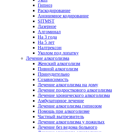
Гипноз
Раскодирование
Анонимное кодирование
SITMST
Лазерное
Алгоминал
На 3 года
На 5 лет
Налтрексон
Уколом под лопатку
Лечение алкоголизма
Женский алкоголизм
Пивной алкоголизм
Принудительно
Созависимость
Лечение алкоголизма на дому
Лечение подросткового алкоголизма
Лечение хронического алкоголизма
Амбулаторное лечение
Лечение алкоголизма гипнозом
Помощь при алкоголизме
Частный вытрезвитель
Лечение алкоголизма у пожилых
Лечение без ведома больного