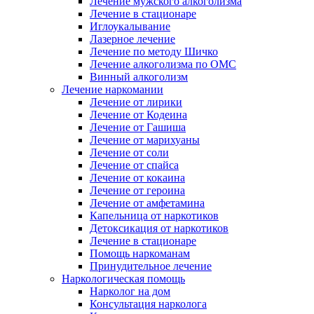
Лечение мужского алкоголизма
Лечение в стационаре
Иглоукалывание
Лазерное лечение
Лечение по методу Шичко
Лечение алкоголизма по ОМС
Винный алкоголизм
Лечение наркомании
Лечение от лирики
Лечение от Кодеина
Лечение от Гашиша
Лечение от марихуаны
Лечение от соли
Лечение от спайса
Лечение от кокаина
Лечение от героина
Лечение от амфетамина
Капельница от наркотиков
Детоксикация от наркотиков
Лечение в стационаре
Помощь наркоманам
Принудительное лечение
Наркологическая помощь
Нарколог на дом
Консультация нарколога