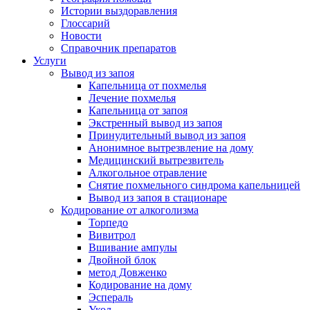
Истории выздоравления
Глоссарий
Новости
Справочник препаратов
Услуги
Вывод из запоя
Капельница от похмелья
Лечение похмелья
Капельница от запоя
Экстренный вывод из запоя
Принудительный вывод из запоя
Анонимное вытрезвление на дому
Медицинский вытрезвитель
Алкогольное отравление
Снятие похмельного синдрома капельницей
Вывод из запоя в стационаре
Кодирование от алкоголизма
Торпедо
Вивитрол
Вшивание ампулы
Двойной блок
метод Довженко
Кодирование на дому
Эспераль
Укол