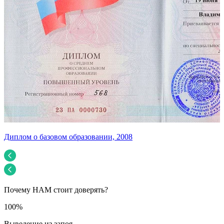
Диплом о базовом образовании, 2008
У
Почему НАМ стоит доверять?
100%
Выведение из запоя