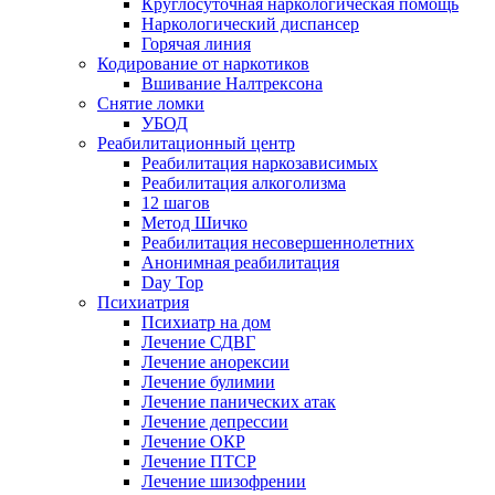
Круглосуточная наркологическая помощь
Наркологический диспансер
Горячая линия
Кодирование от наркотиков
Вшивание Налтрексона
Снятие ломки
УБОД
Реабилитационный центр
Реабилитация наркозависимых
Реабилитация алкоголизма
12 шагов
Метод Шичко
Реабилитация несовершеннолетних
Анонимная реабилитация
Day Top
Психиатрия
Психиатр на дом
Лечение СДВГ
Лечение анорексии
Лечение булимии
Лечение панических атак
Лечение депрессии
Лечение ОКР
Лечение ПТСР
Лечение шизофрении