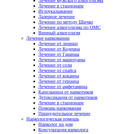
Лечение мужского алкоголизма
Лечение в стационаре
Иглоукалывание
Лазерное лечение
Лечение по методу Шичко
Лечение алкоголизма по ОМС
Винный алкоголизм
Лечение наркомании
Лечение от лирики
Лечение от Кодеина
Лечение от Гашиша
Лечение от марихуаны
Лечение от соли
Лечение от спайса
Лечение от кокаина
Лечение от героина
Лечение от амфетамина
Капельница от наркотиков
Детоксикация от наркотиков
Лечение в стационаре
Помощь наркоманам
Принудительное лечение
Наркологическая помощь
Нарколог на дом
Консультация нарколога