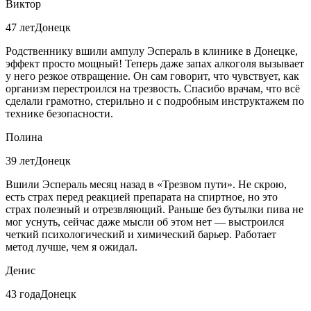
Виктор
47 лет
Донецк
Родственнику вшили ампулу Эспераль в клинике в Донецке,
эффект просто мощный! Теперь даже запах алкоголя вызывает
у него резкое отвращение. Он сам говорит, что чувствует, как
организм перестроился на трезвость. Спасибо врачам, что всё
сделали грамотно, стерильно и с подробным инструктажем по
технике безопасности.
Полина
39 лет
Донецк
Вшили Эспераль месяц назад в «Трезвом пути». Не скрою,
есть страх перед реакцией препарата на спиртное, но это
страх полезный и отрезвляющий. Раньше без бутылки пива не
мог уснуть, сейчас даже мысли об этом нет — выстроился
четкий психологический и химический барьер. Работает
метод лучше, чем я ожидал.
Денис
43 года
Донецк