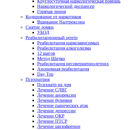
Круглосуточная наркологическая помощь
Наркологический диспансер
Горячая линия
Кодирование от наркотиков
Вшивание Налтрексона
Снятие ломки
УБОД
Реабилитационный центр
Реабилитация наркозависимых
Реабилитация алкоголизма
12 шагов
Метод Шичко
Реабилитация несовершеннолетних
Анонимная реабилитация
Day Top
Психиатрия
Психиатр на дом
Лечение СДВГ
Лечение анорексии
Лечение булимии
Лечение панических атак
Лечение депрессии
Лечение ОКР
Лечение ПТСР
Лечение шизофрении