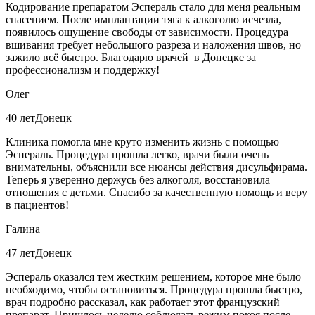
Кодирование препаратом Эспераль стало для меня реальным
спасением. После имплантации тяга к алкоголю исчезла,
появилось ощущение свободы от зависимости. Процедура
вшивания требует небольшого разреза и наложения швов, но
зажило всё быстро. Благодарю врачей в Донецке за
профессионализм и поддержку!
Олег
40 лет
Донецк
Клиника помогла мне круто изменить жизнь с помощью
Эспераль. Процедура прошла легко, врачи были очень
внимательны, объяснили все нюансы действия дисульфирама.
Теперь я уверенно держусь без алкоголя, восстановила
отношения с детьми. Спасибо за качественную помощь и веру
в пациентов!
Галина
47 лет
Донецк
Эспераль оказался тем жестким решением, которое мне было
необходимо, чтобы остановиться. Процедура прошла быстро,
врач подробно рассказал, как работает этот французский
препарат. Пришлось неделю соблюдать режим покоя после