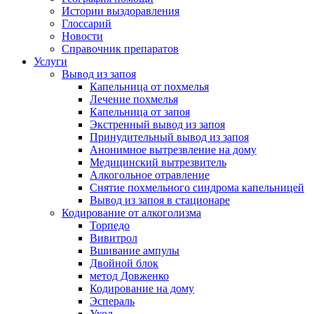
Истории выздоравления
Глоссарий
Новости
Справочник препаратов
Услуги
Вывод из запоя
Капельница от похмелья
Лечение похмелья
Капельница от запоя
Экстренный вывод из запоя
Принудительный вывод из запоя
Анонимное вытрезвление на дому
Медицинский вытрезвитель
Алкогольное отравление
Снятие похмельного синдрома капельницей
Вывод из запоя в стационаре
Кодирование от алкоголизма
Торпедо
Вивитрол
Вшивание ампулы
Двойной блок
метод Довженко
Кодирование на дому
Эспераль
Укол