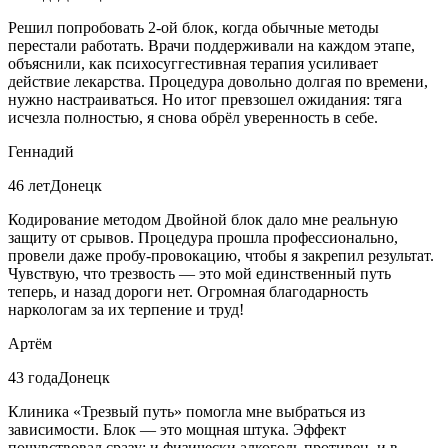
Решил попробовать 2-ой блок, когда обычные методы
перестали работать. Врачи поддерживали на каждом этапе,
объяснили, как психосуггестивная терапия усиливает
действие лекарства. Процедура довольно долгая по времени,
нужно настраиваться. Но итог превзошел ожидания: тяга
исчезла полностью, я снова обрёл уверенность в себе.
Геннадий
46 лет
Донецк
Кодирование методом Двойной блок дало мне реальную
защиту от срывов. Процедура прошла профессионально,
провели даже пробу-провокацию, чтобы я закрепил результат.
Чувствую, что трезвость — это мой единственный путь
теперь, и назад дороги нет. Огромная благодарность
наркологам за их терпение и труд!
Артём
43 года
Донецк
Клиника «Трезвый путь» помогла мне выбраться из
зависимости. Блок — это мощная штука. Эффект
почувствовал сразу: и физически алкоголь противен, и в