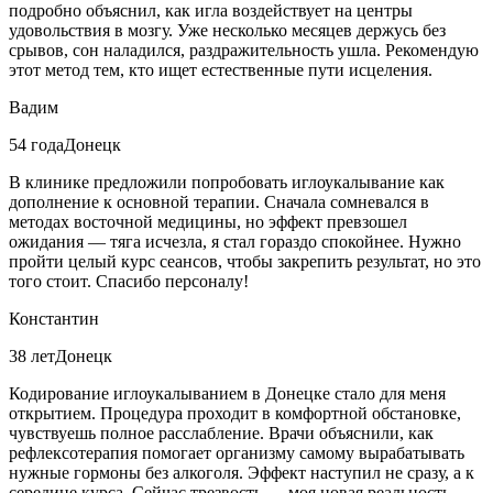
подробно объяснил, как игла воздействует на центры
удовольствия в мозгу. Уже несколько месяцев держусь без
срывов, сон наладился, раздражительность ушла. Рекомендую
этот метод тем, кто ищет естественные пути исцеления.
Вадим
54 года
Донецк
В клинике предложили попробовать иглоукалывание как
дополнение к основной терапии. Сначала сомневался в
методах восточной медицины, но эффект превзошел
ожидания — тяга исчезла, я стал гораздо спокойнее. Нужно
пройти целый курс сеансов, чтобы закрепить результат, но это
того стоит. Спасибо персоналу!
Константин
38 лет
Донецк
Кодирование иглоукалыванием в Донецке стало для меня
открытием. Процедура проходит в комфортной обстановке,
чувствуешь полное расслабление. Врачи объяснили, как
рефлексотерапия помогает организму самому вырабатывать
нужные гормоны без алкоголя. Эффект наступил не сразу, а к
середине курса. Сейчас трезвость — моя новая реальность.