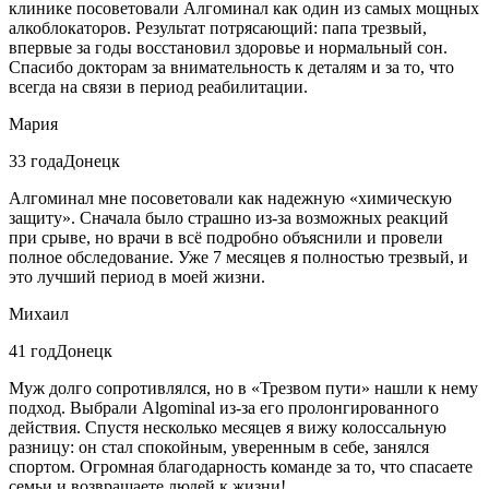
клинике посоветовали Алгоминал как один из самых мощных
алкоблокаторов. Результат потрясающий: папа трезвый,
впервые за годы восстановил здоровье и нормальный сон.
Спасибо докторам за внимательность к деталям и за то, что
всегда на связи в период реабилитации.
Мария
33 года
Донецк
Алгоминал мне посоветовали как надежную «химическую
защиту». Сначала было страшно из-за возможных реакций
при срыве, но врачи в всё подробно объяснили и провели
полное обследование. Уже 7 месяцев я полностью трезвый, и
это лучший период в моей жизни.
Михаил
41 год
Донецк
Муж долго сопротивлялся, но в «Трезвом пути» нашли к нему
подход. Выбрали Algominal из-за его пролонгированного
действия. Спустя несколько месяцев я вижу колоссальную
разницу: он стал спокойным, уверенным в себе, занялся
спортом. Огромная благодарность команде за то, что спасаете
семьи и возвращаете людей к жизни!