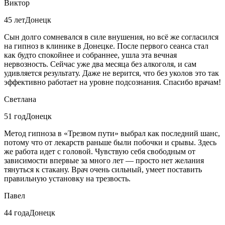
Виктор
45 лет
Донецк
Сын долго сомневался в силе внушения, но всё же согласился
на гипноз в клинике в Донецке. После первого сеанса стал
как будто спокойнее и собраннее, ушла эта вечная
нервозность. Сейчас уже два месяца без алкоголя, и сам
удивляется результату. Даже не верится, что без уколов это так
эффективно работает на уровне подсознания. Спасибо врачам!
Светлана
51 год
Донецк
Метод гипноза в «Трезвом пути» выбрал как последний шанс,
потому что от лекарств раньше были побочки и срывы. Здесь
же работа идет с головой. Чувствую себя свободным от
зависимости впервые за много лет — просто нет желания
тянуться к стакану. Врач очень сильный, умеет поставить
правильную установку на трезвость.
Павел
44 года
Донецк