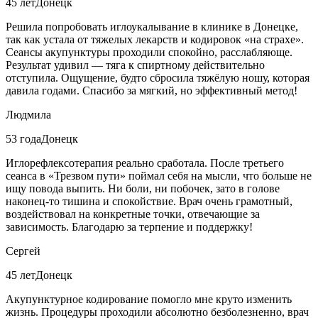
45 лет
Донецк
Решила попробовать иглоукалывание в клинике в Донецке,
так как устала от тяжелых лекарств и кодировок «на страхе».
Сеансы акупунктуры проходили спокойно, расслабляюще.
Результат удивил — тяга к спиртному действительно
отступила. Ощущение, будто сбросила тяжёлую ношу, которая
давила годами. Спасибо за мягкий, но эффективный метод!
Людмила
53 года
Донецк
Иглорефлексотерапия реально сработала. После третьего
сеанса в «Трезвом пути» поймал себя на мысли, что больше не
ищу повода выпить. Ни боли, ни побочек, зато в голове
наконец-то тишина и спокойствие. Врач очень грамотный,
воздействовал на конкретные точки, отвечающие за
зависимость. Благодарю за терпение и поддержку!
Сергей
45 лет
Донецк
Акупунктурное кодирование помогло мне круто изменить
жизнь. Процедуры проходили абсолютно безболезненно, врач