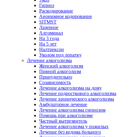
Гипноз
Раскодирование
Анонимное кодирование
SITMST
Лазерное
Алгоминал
На 3 года
На 5 лет
Налтрексон
Уколом под лопатку
Лечение алкоголизма
Женский алкоголизм
Пивной алкоголизм
Принудительно
Созависимость
Лечение алкоголизма на дому
Лечение подросткового алкоголизма
Лечение хронического алкоголизма
Амбулаторное лечение
Лечение алкоголизма гипнозом
Помощь при алкоголизме
Частный вытрезвитель
Лечение алкоголизма у пожилых
Лечение без ведома больного