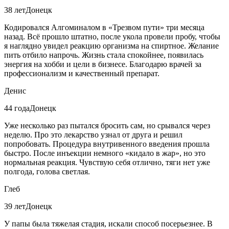
38 лет
Донецк
Кодировался Алгоминалом в «Трезвом пути» три месяца
назад. Всё прошло штатно, после укола провели пробу, чтобы
я наглядно увидел реакцию организма на спиртное. Желание
пить отбило напрочь. Жизнь стала спокойнее, появилась
энергия на хобби и цели в бизнесе. Благодарю врачей за
профессионализм и качественный препарат.
Денис
44 года
Донецк
Уже несколько раз пытался бросить сам, но срывался через
неделю. Про это лекарство узнал от друга и решил
попробовать. Процедура внутривенного введения прошла
быстро. После инъекции немного «кидало в жар», но это
нормальная реакция. Чувствую себя отлично, тяги нет уже
полгода, голова светлая.
Глеб
39 лет
Донецк
У папы была тяжелая стадия, искали способ посерьезнее. В