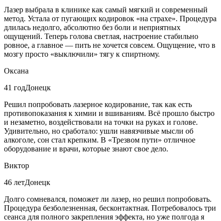
Лазер выбрала в клинике как самый мягкий и современный
метод. Устала от пугающих кодировок «на страхе». Процедура
длилась недолго, абсолютно без боли и неприятных
ощущений. Теперь голова светлая, настроение стабильно
ровное, а главное — пить не хочется совсем. Ощущение, что в
мозгу просто «выключили» тягу к спиртному.
Оксана
41 год
Донецк
Решил попробовать лазерное кодирование, так как есть
противопоказания к химии и вшиваниям. Всё прошло быстро
и незаметно, воздействовали на точки на руках и голове.
Удивительно, но сработало: ушли навязчивые мысли об
алкоголе, сон стал крепким. В «Трезвом пути» отличное
оборудование и врачи, которые знают свое дело.
Виктор
46 лет
Донецк
Долго сомневался, поможет ли лазер, но решил попробовать.
Процедура безболезненная, бесконтактная. Потребовалось три
сеанса для полного закрепления эффекта, но уже полгода я