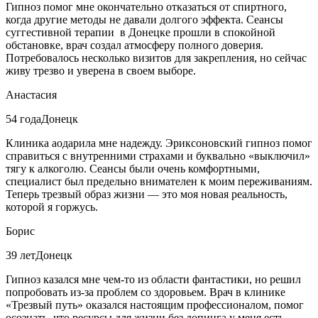
Гипноз помог мне окончательно отказаться от спиртного,
когда другие методы не давали долгого эффекта. Сеансы
суггестивной терапии в Донецке прошли в спокойной
обстановке, врач создал атмосферу полного доверия.
Потребовалось несколько визитов для закрепления, но сейчас
живу трезво и уверена в своем выборе.
Анастасия
54 года
Донецк
Клиника аодарила мне надежду. Эриксоновский гипноз помог
справиться с внутренними страхами и буквально «выключил»
тягу к алкоголю. Сеансы были очень комфортными,
специалист был предельно внимателен к моим переживаниям.
Теперь трезвый образ жизни — это моя новая реальность,
которой я горжусь.
Борис
39 лет
Донецк
Гипноз казался мне чем-то из области фантастики, но решил
попробовать из-за проблем со здоровьем. Врач в клинике
«Трезвый путь» оказался настоящим профессионалом, помог
осознать, что ресурсы для жизни без допинга у меня есть.