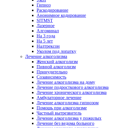
Гипноз
Раскодирование
Анонимное кодирование
SITMST
Лазерное
Алгоминал
На 3 года
На 5 лет
Налтрексон
Уколом под лопатку
Лечение алкоголизма
Женский алкоголизм
Пивной алкоголизм
Принудительно
Созависимость
Лечение алкоголизма на дому
Лечение подросткового алкоголизма
Лечение хронического алкоголизма
Амбулаторное лечение
Лечение алкоголизма гипнозом
Помощь при алкоголизме
Частный вытрезвитель
Лечение алкоголизма у пожилых
Лечение без ведома больного