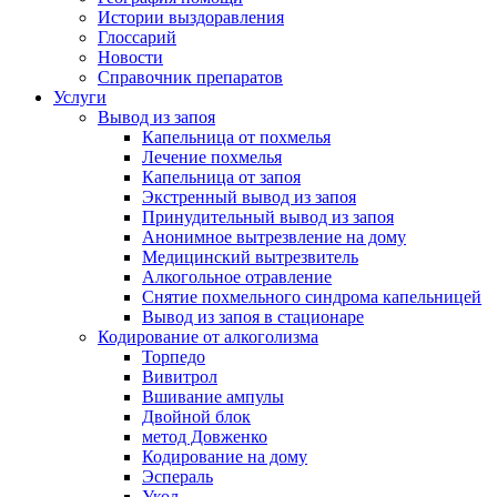
Истории выздоравления
Глоссарий
Новости
Справочник препаратов
Услуги
Вывод из запоя
Капельница от похмелья
Лечение похмелья
Капельница от запоя
Экстренный вывод из запоя
Принудительный вывод из запоя
Анонимное вытрезвление на дому
Медицинский вытрезвитель
Алкогольное отравление
Снятие похмельного синдрома капельницей
Вывод из запоя в стационаре
Кодирование от алкоголизма
Торпедо
Вивитрол
Вшивание ампулы
Двойной блок
метод Довженко
Кодирование на дому
Эспераль
Укол