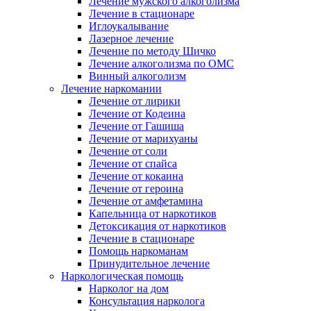
Лечение мужского алкоголизма
Лечение в стационаре
Иглоукалывание
Лазерное лечение
Лечение по методу Шичко
Лечение алкоголизма по ОМС
Винный алкоголизм
Лечение наркомании
Лечение от лирики
Лечение от Кодеина
Лечение от Гашиша
Лечение от марихуаны
Лечение от соли
Лечение от спайса
Лечение от кокаина
Лечение от героина
Лечение от амфетамина
Капельница от наркотиков
Детоксикация от наркотиков
Лечение в стационаре
Помощь наркоманам
Принудительное лечение
Наркологическая помощь
Нарколог на дом
Консультация нарколога