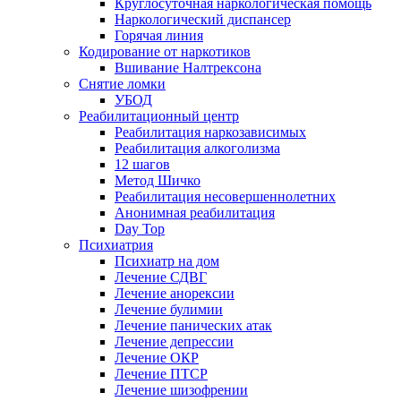
Круглосуточная наркологическая помощь
Наркологический диспансер
Горячая линия
Кодирование от наркотиков
Вшивание Налтрексона
Снятие ломки
УБОД
Реабилитационный центр
Реабилитация наркозависимых
Реабилитация алкоголизма
12 шагов
Метод Шичко
Реабилитация несовершеннолетних
Анонимная реабилитация
Day Top
Психиатрия
Психиатр на дом
Лечение СДВГ
Лечение анорексии
Лечение булимии
Лечение панических атак
Лечение депрессии
Лечение ОКР
Лечение ПТСР
Лечение шизофрении