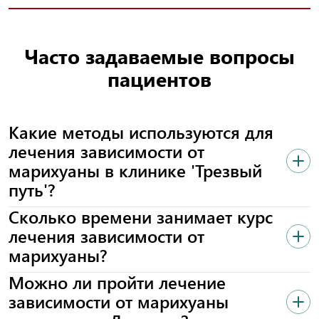
Часто задаваемые вопросы
пациентов
Какие методы используются для
лечения зависимости от
марихуаны в клинике 'Трезвый
путь'?
Сколько времени занимает курс
В клинике 'Трезвый путь' применяют
лечения зависимости от
индивидуальный подход, включающий
марихуаны?
медикаментозную терапию, психотерапию и
программы реабилитации. Все методы
Можно ли пройти лечение
направлены на устранение физической и
Продолжительность курса лечения зависит от
зависимости от марихуаны
психологической зависимости.
стадии зависимости и общего состояния