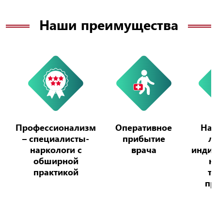
Для облегчения абстинентного синдрома и
стабилизации состояния пациента
Наши преимущества
применяются препараты, которые
подбираются врачами индивидуально в
зависимости от состояния пациента.
Профессионализм
Оперативное
Наз
– специалисты-
прибытие
л
наркологи с
врача
индив
обширной
н
практикой
т
пр