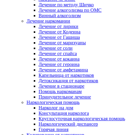
Лечение по методу Шичко
Лечение алкоголизма по ОМС
Винный алкоголизм
Лечение наркомании
Лечение от лирики
Лечение от Кодеина
Лечение от Гашиша
Лечение от марихуаны
Лечение от соли
Лечение от спайса
Лечение от кокаина
Лечение от героина
Лечение от амфетамина
Капельница от наркотиков
Детоксикация от наркотиков
Лечение в стационаре
Помощь наркоманам
Принудительное лечение
Наркологическая помощь
Нарколог на дом
Консультация нарколога
Круглосуточная наркологическая помощь
Наркологический диспансер
Горячая линия
Кодирование от наркотиков