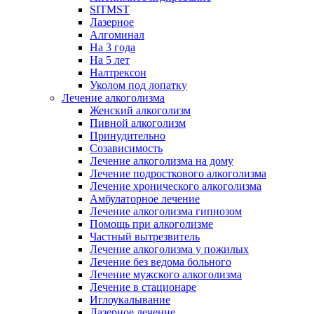
SITMST
Лазерное
Алгоминал
На 3 года
На 5 лет
Налтрексон
Уколом под лопатку
Лечение алкоголизма
Женский алкоголизм
Пивной алкоголизм
Принудительно
Созависимость
Лечение алкоголизма на дому
Лечение подросткового алкоголизма
Лечение хронического алкоголизма
Амбулаторное лечение
Лечение алкоголизма гипнозом
Помощь при алкоголизме
Частный вытрезвитель
Лечение алкоголизма у пожилых
Лечение без ведома больного
Лечение мужского алкоголизма
Лечение в стационаре
Иглоукалывание
Лазерное лечение