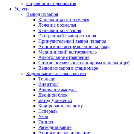
Справочник препаратов
Услуги
Вывод из запоя
Капельница от похмелья
Лечение похмелья
Капельница от запоя
Экстренный вывод из запоя
Принудительный вывод из запоя
Анонимное вытрезвление на дому
Медицинский вытрезвитель
Алкогольное отравление
Снятие похмельного синдрома капельницей
Вывод из запоя в стационаре
Кодирование от алкоголизма
Торпедо
Вивитрол
Вшивание ампулы
Двойной блок
метод Довженко
Кодирование на дому
Эспераль
Укол
Гипноз
Раскодирование
Анонимное кодирование