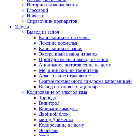
Истории выздоравления
Глоссарий
Новости
Справочник препаратов
Услуги
Вывод из запоя
Капельница от похмелья
Лечение похмелья
Капельница от запоя
Экстренный вывод из запоя
Принудительный вывод из запоя
Анонимное вытрезвление на дому
Медицинский вытрезвитель
Алкогольное отравление
Снятие похмельного синдрома капельницей
Вывод из запоя в стационаре
Кодирование от алкоголизма
Торпедо
Вивитрол
Вшивание ампулы
Двойной блок
метод Довженко
Кодирование на дому
Эспераль
Укол