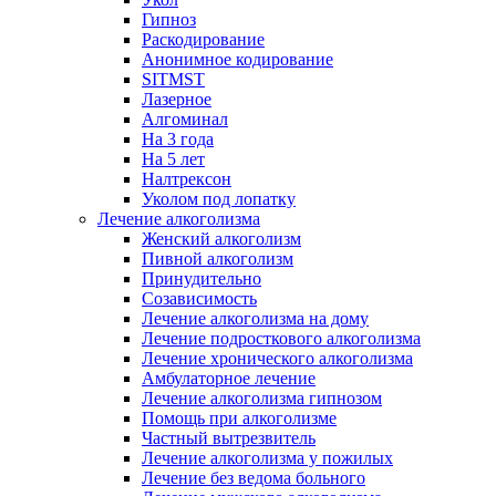
Гипноз
Раскодирование
Анонимное кодирование
SITMST
Лазерное
Алгоминал
На 3 года
На 5 лет
Налтрексон
Уколом под лопатку
Лечение алкоголизма
Женский алкоголизм
Пивной алкоголизм
Принудительно
Созависимость
Лечение алкоголизма на дому
Лечение подросткового алкоголизма
Лечение хронического алкоголизма
Амбулаторное лечение
Лечение алкоголизма гипнозом
Помощь при алкоголизме
Частный вытрезвитель
Лечение алкоголизма у пожилых
Лечение без ведома больного