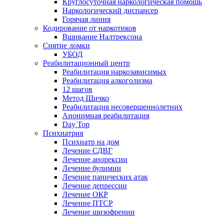
Круглосуточная наркологическая помощь
Наркологический диспансер
Горячая линия
Кодирование от наркотиков
Вшивание Налтрексона
Снятие ломки
УБОД
Реабилитационный центр
Реабилитация наркозависимых
Реабилитация алкоголизма
12 шагов
Метод Шичко
Реабилитация несовершеннолетних
Анонимная реабилитация
Day Top
Психиатрия
Психиатр на дом
Лечение СДВГ
Лечение анорексии
Лечение булимии
Лечение панических атак
Лечение депрессии
Лечение ОКР
Лечение ПТСР
Лечение шизофрении