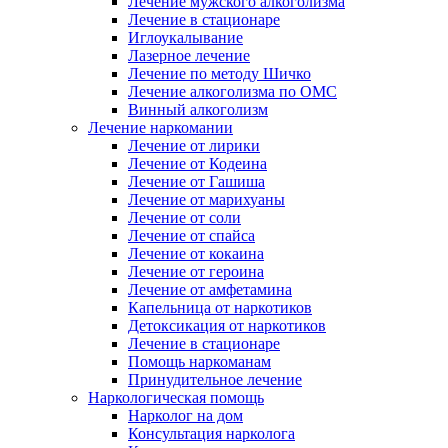
Лечение мужского алкоголизма
Лечение в стационаре
Иглоукалывание
Лазерное лечение
Лечение по методу Шичко
Лечение алкоголизма по ОМС
Винный алкоголизм
Лечение наркомании
Лечение от лирики
Лечение от Кодеина
Лечение от Гашиша
Лечение от марихуаны
Лечение от соли
Лечение от спайса
Лечение от кокаина
Лечение от героина
Лечение от амфетамина
Капельница от наркотиков
Детоксикация от наркотиков
Лечение в стационаре
Помощь наркоманам
Принудительное лечение
Наркологическая помощь
Нарколог на дом
Консультация нарколога