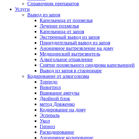
Справочник препаратов
Услуги
Вывод из запоя
Капельница от похмелья
Лечение похмелья
Капельница от запоя
Экстренный вывод из запоя
Принудительный вывод из запоя
Анонимное вытрезвление на дому
Медицинский вытрезвитель
Алкогольное отравление
Снятие похмельного синдрома капельницей
Вывод из запоя в стационаре
Кодирование от алкоголизма
Торпедо
Вивитрол
Вшивание ампулы
Двойной блок
метод Довженко
Кодирование на дому
Эспераль
Укол
Гипноз
Раскодирование
Анонимное кодирование