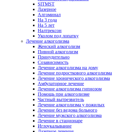
SITMST
Лазерное
Алгоминал
На 3 года
На 5 лет
Налтрексон
Уколом под лопатку
Лечение алкоголизма
Женский алкоголизм
Пивной алкоголизм
Принудительно
Созависимость
Лечение алкоголизма на дому
Лечение подросткового алкоголизма
Лечение хронического алкоголизма
Амбулаторное лечение
Лечение алкоголизма гипнозом
Помощь при алкоголизме
Частный вытрезвитель
Лечение алкоголизма у пожилых
Лечение без ведома больного
Лечение мужского алкоголизма
Лечение в стационаре
Иглоукалывание
Лазерное лечение