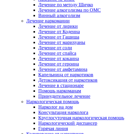
Лечение по методу Шичко
Лечение алкоголизма по ОМС
Винный алкоголизм
Лечение наркомании
Лечение от лирики
Лечение от Кодеина
Лечение от Гашиша
Лечение от марихуаны
Лечение от соли
Лечение от спайса
Лечение от кокаина
Лечение от героина
Лечение от амфетамина
Капельница от наркотиков
Детоксикация от наркотиков
Лечение в стационаре
Помощь наркоманам
Принудительное лечение
Наркологическая помощь
Нарколог на дом
Консультация нарколога
Круглосуточная наркологическая помощь
Наркологический диспансер
Горячая линия
Кодирование от наркотиков