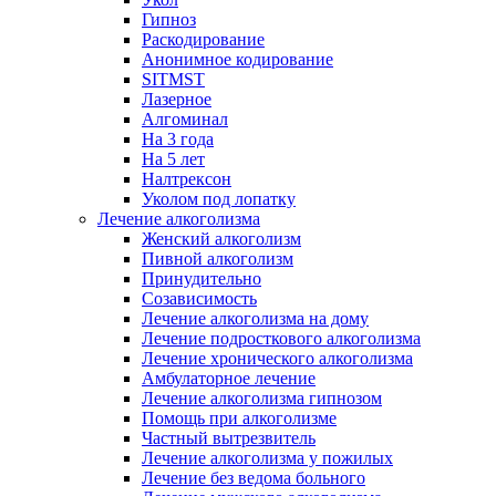
Гипноз
Раскодирование
Анонимное кодирование
SITMST
Лазерное
Алгоминал
На 3 года
На 5 лет
Налтрексон
Уколом под лопатку
Лечение алкоголизма
Женский алкоголизм
Пивной алкоголизм
Принудительно
Созависимость
Лечение алкоголизма на дому
Лечение подросткового алкоголизма
Лечение хронического алкоголизма
Амбулаторное лечение
Лечение алкоголизма гипнозом
Помощь при алкоголизме
Частный вытрезвитель
Лечение алкоголизма у пожилых
Лечение без ведома больного