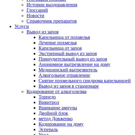
Истории выздоравления
Глоссарий
Новости
Справочник препаратов
Услуги
Вывод из запоя
Капельница от похмелья
Лечение похмелья
Капельница от запоя
Экстренный вывод из запоя
Принудительный вывод из запоя
Анонимное вытрезвление на дому
Медицинский вытрезвитель
Алкогольное отравление
Снятие похмельного синдрома капельницей
Вывод из запоя в стационаре
Кодирование от алкоголизма
Торпедо
Вивитрол
Вшивание ампулы
Двойной блок
метод Довженко
Кодирование на дому
Эспераль
Укол