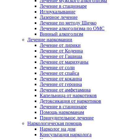
Лечение мужского алкоголизма
Лечение в стационаре
Иглоукалывание
Лазерное лечение
Лечение по методу Шичко
Лечение алкоголизма по ОМС
Винный алкоголизм
Лечение наркомании
Лечение от лирики
Лечение от Кодеина
Лечение от Гашиша
Лечение от марихуаны
Лечение от соли
Лечение от спайса
Лечение от кокаина
Лечение от героина
Лечение от амфетамина
Капельница от наркотиков
Детоксикация от наркотиков
Лечение в стационаре
Помощь наркоманам
Принудительное лечение
Наркологическая помощь
Нарколог на дом
Консультация нарколога