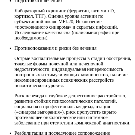
Подготовка к лечению
Лабораторный скрининг (ферритин, витамин D,
кортизол, ТТГ), Оценка уровня астении по
субъективной шкале MFI-20, Исключение
«постковидного синдрома» и скрытых инфекций,
Исследование качества сна (полисомнография при
необходимости).
Противопоказания и риски без лечения
Острые воспалительные процессы в стадии обострения,
тяжелые формы почечной или печеночной
недостаточности, индивидуальная непереносимость
ноотропных и стимулирующих компонентов, наличие
некомпенсированных психических расстройств
психотического уровня.
Риск перехода в глубокое депрессивное расстройство,
развитие стойких психосоматических патологий,
социальная и профессиональная дезадаптация
(«синдром выгорания»), риск пропустить скрыто
протекающее онкологическое или системное
заболевание при отсутствии комплексной диагностики.
Реабилитация и последующее сопровождение