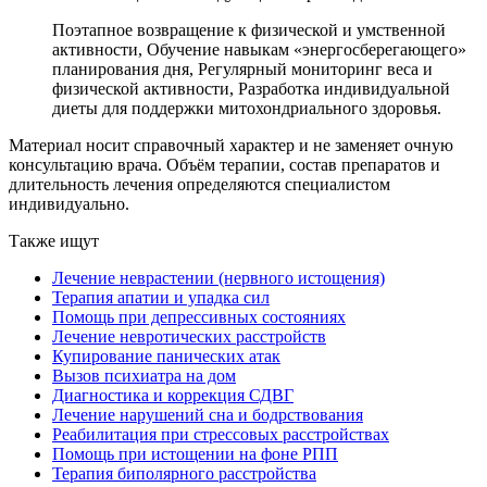
Поэтапное возвращение к физической и умственной
активности, Обучение навыкам «энергосберегающего»
планирования дня, Регулярный мониторинг веса и
физической активности, Разработка индивидуальной
диеты для поддержки митохондриального здоровья.
Материал носит справочный характер и не заменяет очную
консультацию врача. Объём терапии, состав препаратов и
длительность лечения определяются специалистом
индивидуально.
Также ищут
Лечение неврастении (нервного истощения)
Терапия апатии и упадка сил
Помощь при депрессивных состояниях
Лечение невротических расстройств
Купирование панических атак
Вызов психиатра на дом
Диагностика и коррекция СДВГ
Лечение нарушений сна и бодрствования
Реабилитация при стрессовых расстройствах
Помощь при истощении на фоне РПП
Терапия биполярного расстройства