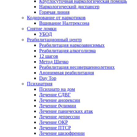
Круглосуточная наркологическая помощь
Наркологический диспансер
Горячая линия
Кодирование от наркотиков
Вшивание Налтрексона
Снятие ломки
УБОД
Реабилитационный центр
Реабилитация наркозависимых
Реабилитация алкоголизма
12 шагов
Метод Шичко
Реабилитация несовершеннолетних
Анонимная реабилитация
Day Top
Психиатрия
Психиатр на дом
Лечение СДВГ
Лечение анорексии
Лечение булимии
Лечение панических атак
Лечение депрессии
Лечение ОКР
Лечение ПТСР
Лечение шизофрении