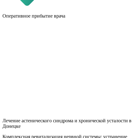
Оперативное прибытие врача
Н
Лечение астенического синдрома и хронической усталости в
Донецке
Комплексная ревитализация нервной системы: устранение