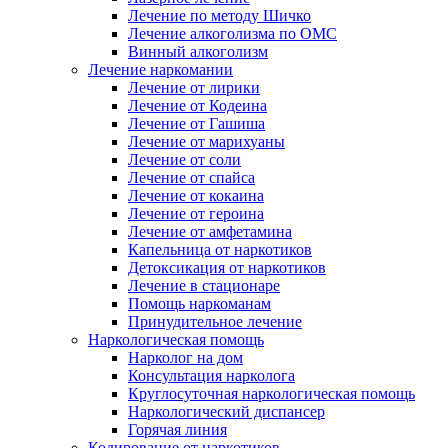
Лечение по методу Шичко
Лечение алкоголизма по ОМС
Винный алкоголизм
Лечение наркомании
Лечение от лирики
Лечение от Кодеина
Лечение от Гашиша
Лечение от марихуаны
Лечение от соли
Лечение от спайса
Лечение от кокаина
Лечение от героина
Лечение от амфетамина
Капельница от наркотиков
Детоксикация от наркотиков
Лечение в стационаре
Помощь наркоманам
Принудительное лечение
Наркологическая помощь
Нарколог на дом
Консультация нарколога
Круглосуточная наркологическая помощь
Наркологический диспансер
Горячая линия
Кодирование от наркотиков