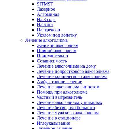
SITMST
Лазерное
Алгоминал
На 3 года
На 5 лет
Налтрексон
Уколом под лопатку
Лечение алкоголизма
Женский алкоголизм
Пивной алкоголизм
Принудительно
Созависимость
Лечение алкоголизма на дому
Лечение подросткового алкоголизма
Лечение хронического алкоголизма
Амбулаторное лечение
Лечение алкоголизма гипнозом
Помощь при алкоголизме
Частный вытрезвитель
Лечение алкоголизма у пожилых
Лечение без ведома больного
Лечение мужского алкоголизма
Лечение в стационаре
Иглоукалывание
Лазерное лечение