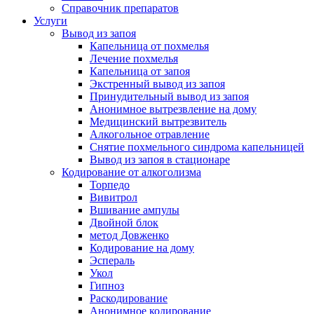
Справочник препаратов
Услуги
Вывод из запоя
Капельница от похмелья
Лечение похмелья
Капельница от запоя
Экстренный вывод из запоя
Принудительный вывод из запоя
Анонимное вытрезвление на дому
Медицинский вытрезвитель
Алкогольное отравление
Снятие похмельного синдрома капельницей
Вывод из запоя в стационаре
Кодирование от алкоголизма
Торпедо
Вивитрол
Вшивание ампулы
Двойной блок
метод Довженко
Кодирование на дому
Эспераль
Укол
Гипноз
Раскодирование
Анонимное кодирование